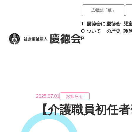
広報誌「華」
T
慶徳会に
慶徳会
児
O
ついて
の歴史
護
P
2025.07.01
お知らせ
【介護職員初任者