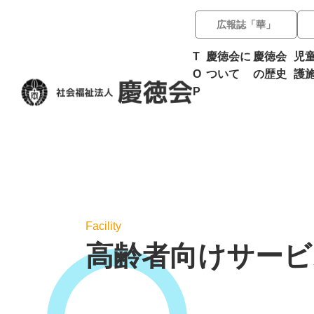
広報誌「華」
T
慶徳会に
慶徳会
児
O
ついて
の歴史
護
P
Facility
高齢者向けサービ