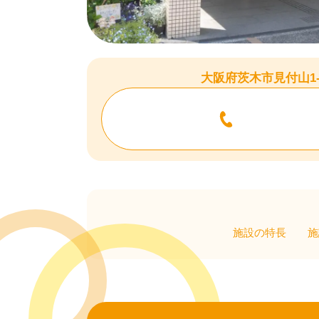
大阪府茨木市見付山1-1
施設の特長
施