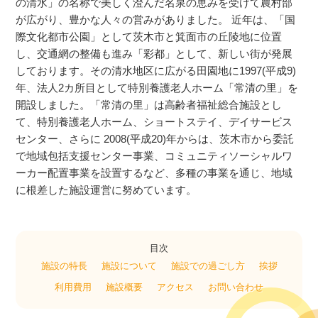
の清水」の名称で美しく澄んだ名泉の恵みを受けて農村部
が広がり、豊かな人々の営みがありました。 近年は、「国
際文化都市公園」として茨木市と箕面市の丘陵地に位置
し、交通網の整備も進み「彩都」として、新しい街が発展
しております。その清水地区に広がる田園地に1997(平成9)
年、法人2カ所目として特別養護老人ホーム「常清の里」を
開設しました。「常清の里」は高齢者福祉総合施設とし
て、特別養護老人ホーム、ショートステイ、デイサービス
センター、さらに 2008(平成20)年からは、茨木市から委託
で地域包括支援センター事業、コミュニティソーシャルワ
ーカー配置事業を設置するなど、多種の事業を通じ、地域
に根差した施設運営に努めています。
目次
施設の特長
施設について
施設での過ごし方
挨拶
利用費用
施設概要
アクセス
お問い合わせ