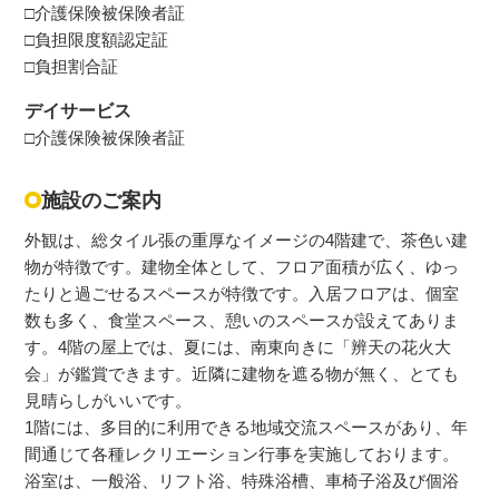
□介護保険被保険者証
□負担限度額認定証
□負担割合証
デイサービス
□介護保険被保険者証
施設のご案内
外観は、総タイル張の重厚なイメージの4階建で、茶色い建
物が特徴です。建物全体として、フロア面積が広く、ゆっ
たりと過ごせるスペースが特徴です。入居フロアは、個室
数も多く、食堂スペース、憩いのスペースが設えてありま
す。4階の屋上では、夏には、南東向きに「辨天の花火大
会」が鑑賞できます。近隣に建物を遮る物が無く、とても
見晴らしがいいです。
1階には、多目的に利用できる地域交流スペースがあり、年
間通じて各種レクリエーション行事を実施しております。
浴室は、一般浴、リフト浴、特殊浴槽、車椅子浴及び個浴