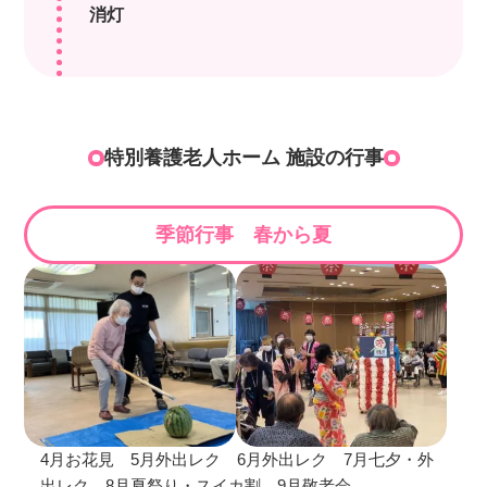
消灯
特別養護老人ホーム 施設の行事
季節行事 春から夏
4月お花見 5月外出レク 6月外出レク 7月七夕・外
出レク 8月夏祭り・スイカ割 9月敬老会